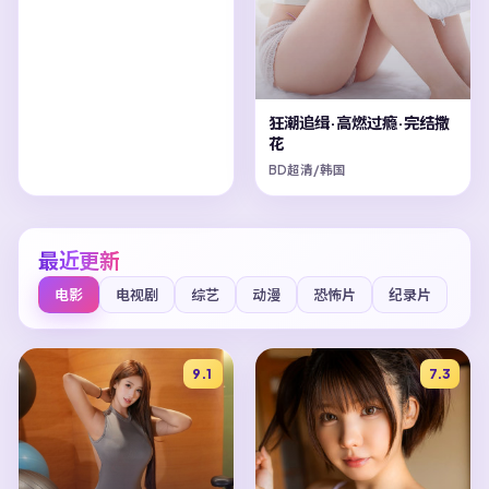
狂潮追缉·高燃过瘾·完结撒
花
BD超清/韩国
最近更新
电影
电视剧
综艺
动漫
恐怖片
纪录片
9.1
7.3