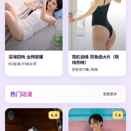
深海回响·全网首播
霓虹追缉·现象级大片（院
线热映）
BD超清/中国台湾
更新至31集/英国
热门动漫
查看更多
6.4
7.6