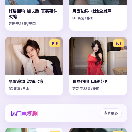
终局回响·加长版·真实事件
月面边界·杜比全景声
改编
HD高清/韩国
更新至28集/英国
9.5
6.9
暴雪追缉·温情治愈
白昼回响·口碑佳作
BD超清/日本
更新至22集/泰国
热门电视剧
查看更多