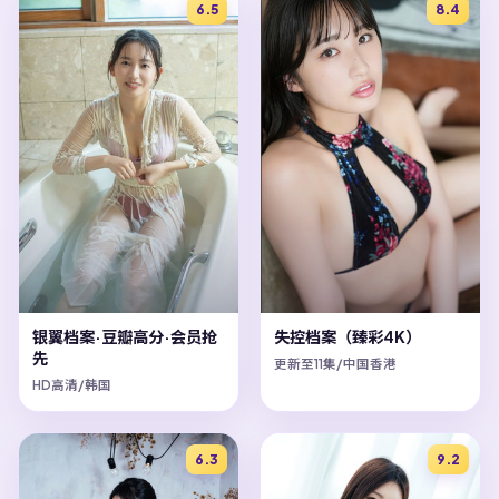
6.5
8.4
银翼档案·豆瓣高分·会员抢
失控档案（臻彩4K）
先
更新至11集/中国香港
HD高清/韩国
6.3
9.2