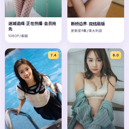
迷城追缉·正在热播·会员抢
断桥边界·双结局版
先
更新至9集/澳大利亚
1080P/泰国
7.4
8.0