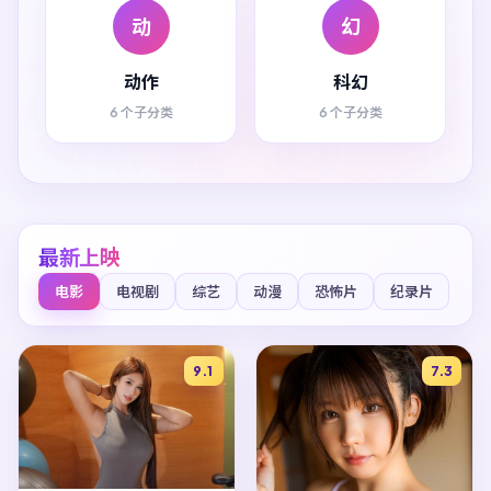
动
幻
动作
科幻
6 个子分类
6 个子分类
最新上映
电影
电视剧
综艺
动漫
恐怖片
纪录片
9.1
7.3