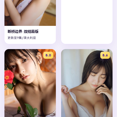
断桥边界·双结局版
更新至9集/澳大利亚
8.0
8.6