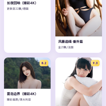
长夜回响（臻彩4K）
更新至22集/德国
风暴追缉·番外篇
全21集/法国
8.2
9.3
雾岛边界（臻彩4K）
臻彩画质/澳大利亚