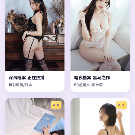
深海档案·正在热播
暗夜档案·黑马之作
臻彩画质/日本
BD超清/中国台湾
6.5
6.2