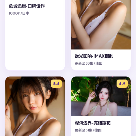
危城追缉·口碑佳作
1080P/日本
逆光回响·IMAX摄制
更新至33集/法国
8.6
6.9
深海边界·完结撒花
更新至31集/德国