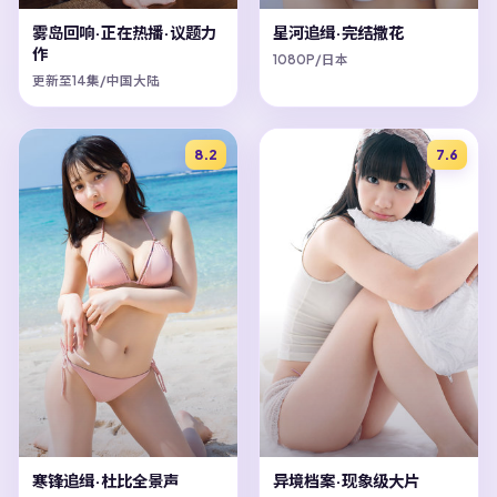
雾岛回响·正在热播·议题力
星河追缉·完结撒花
作
1080P/日本
更新至14集/中国大陆
8.2
7.6
寒锋追缉·杜比全景声
异境档案·现象级大片