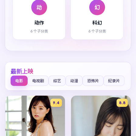
动
幻
动作
科幻
6 个子分类
6 个子分类
最新上映
电影
电视剧
综艺
动漫
恐怖片
纪录片
9.4
8.8