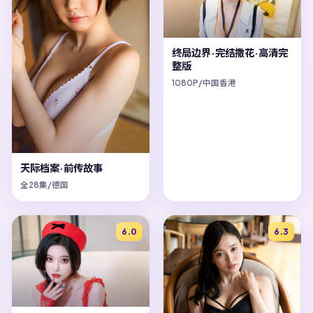
终局边界·完结撒花·高清完
整版
1080P/中国香港
天际档案·前传故事
全28集/德国
6.0
6.3