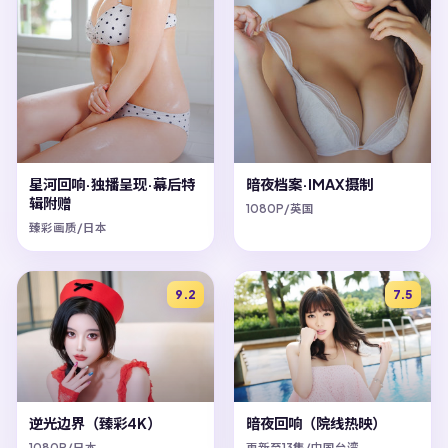
星河回响·独播呈现·幕后特
暗夜档案·IMAX摄制
辑附赠
1080P/英国
臻彩画质/日本
9.2
7.5
逆光边界（臻彩4K）
暗夜回响（院线热映）
1080P/日本
更新至13集/中国台湾