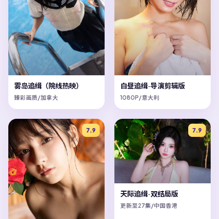
雾岛追缉（院线热映）
白昼追缉·导演剪辑版
臻彩画质/加拿大
1080P/意大利
7.9
7.9
天际追缉·双结局版
更新至27集/中国香港