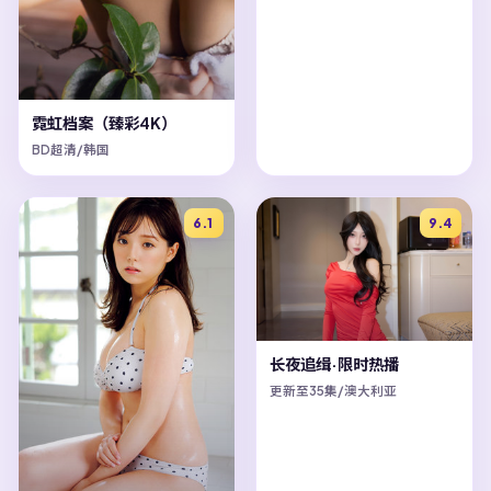
霓虹档案（臻彩4K）
BD超清/韩国
6.1
9.4
长夜追缉·限时热播
更新至35集/澳大利亚