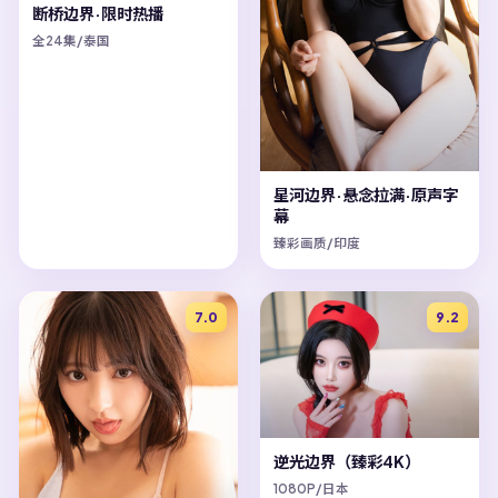
断桥边界·限时热播
全24集/泰国
星河边界·悬念拉满·原声字
幕
臻彩画质/印度
7.0
9.2
逆光边界（臻彩4K）
1080P/日本