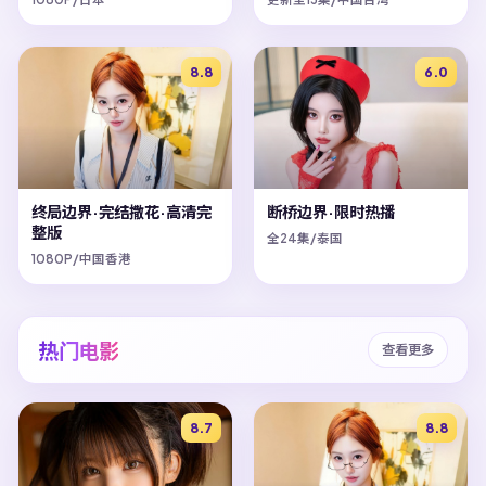
8.8
6.0
终局边界·完结撒花·高清完
断桥边界·限时热播
整版
全24集/泰国
1080P/中国香港
热门电影
查看更多
8.7
8.8