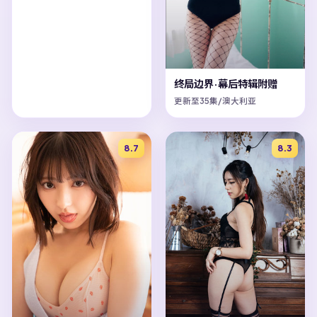
终局边界·幕后特辑附赠
更新至35集/澳大利亚
8.7
8.3