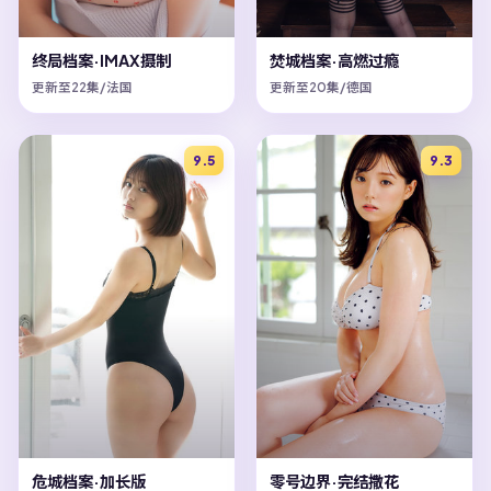
终局档案·IMAX摄制
焚城档案·高燃过瘾
更新至22集/法国
更新至20集/德国
9.5
9.3
危城档案·加长版
零号边界·完结撒花