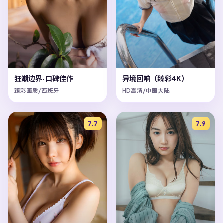
狂潮边界·口碑佳作
异境回响（臻彩4K）
臻彩画质/西班牙
HD高清/中国大陆
7.7
7.9