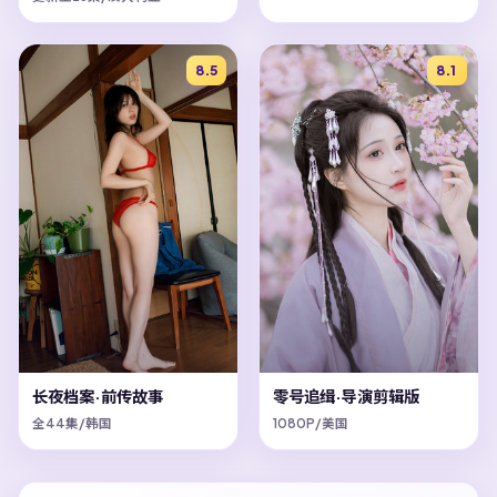
8.5
8.1
长夜档案·前传故事
零号追缉·导演剪辑版
全44集/韩国
1080P/美国