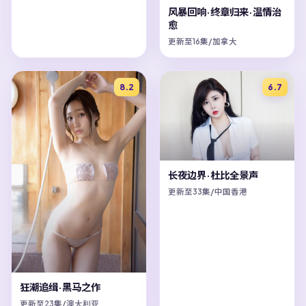
风暴回响·终章归来·温情治
愈
更新至16集/加拿大
8.2
6.7
长夜边界·杜比全景声
更新至33集/中国香港
狂潮追缉·黑马之作
更新至23集/澳大利亚