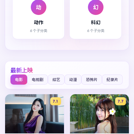
动
幻
动作
科幻
6 个子分类
6 个子分类
最新上映
电影
电视剧
综艺
动漫
恐怖片
纪录片
7.1
7.7