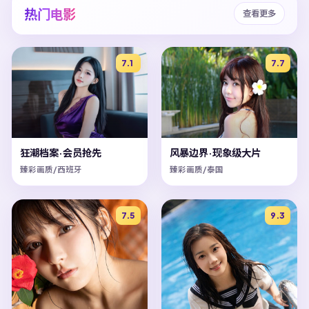
热门电影
查看更多
7.1
7.7
狂潮档案·会员抢先
风暴边界·现象级大片
臻彩画质/西班牙
臻彩画质/泰国
7.5
9.3