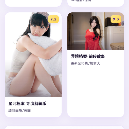
9.2
9.3
异境档案·前传故事
更新至18集/加拿大
星河档案·导演剪辑版
臻彩画质/英国