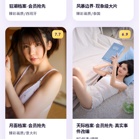
狂潮档案·会员抢先
风暴边界·现象级大片
臻彩画质/西班牙
臻彩画质/泰国
7.7
6.9
月面档案·会员抢先
天际档案·会员抢先·真实事
件改编
臻彩画质/意大利
BD超清/德国