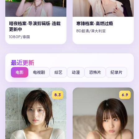
暗夜档案·导演剪辑版·连载
寒锋档案·高燃过瘾
更新中
BD超清/澳大利亚
1080P/泰国
最近更新
电影
电视剧
综艺
动漫
恐怖片
纪录片
8.3
6.9