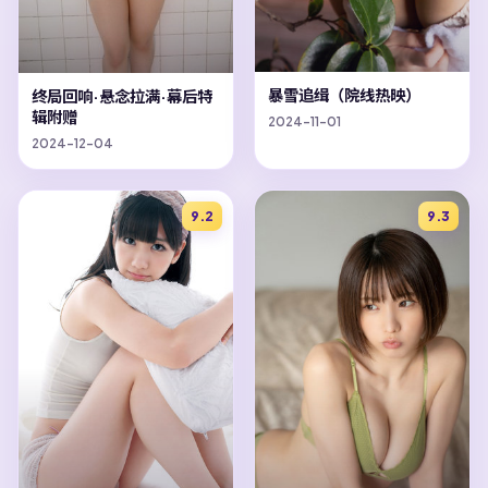
暴雪追缉（院线热映）
终局回响·悬念拉满·幕后特
辑附赠
2024-11-01
2024-12-04
9.2
9.3