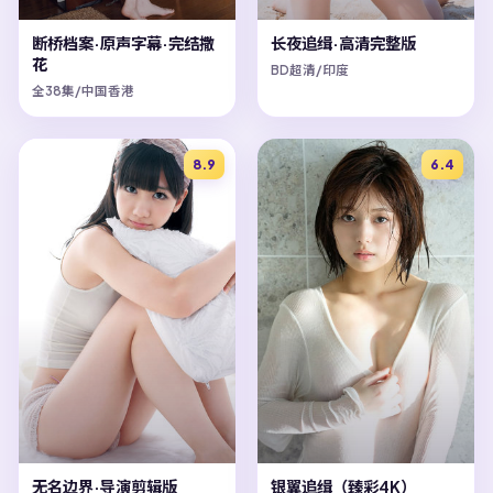
断桥档案·原声字幕·完结撒
长夜追缉·高清完整版
花
BD超清/印度
全38集/中国香港
8.9
6.4
无名边界·导演剪辑版
银翼追缉（臻彩4K）