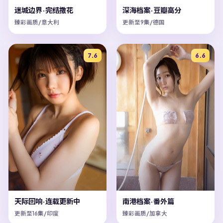
迷城边界·完结撒花
深海档案·豆瓣高分
臻彩画质/意大利
更新至9集/德国
7.6
6.6
天际回响·连载更新中
南港档案·番外篇
更新至16集/印度
臻彩画质/加拿大