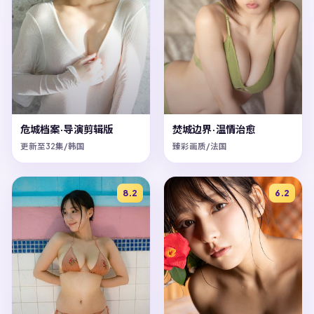
危城档案·导演剪辑版
焚城边界·温情治愈
更新至32集/韩国
臻彩画质/法国
8.2
6.2