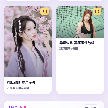
9.1
6.7
异境边界·真实事件改编
臻彩画质/泰国
霓虹追缉·原声字幕
更新至26集/英国