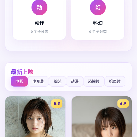
动
幻
动作
科幻
6 个子分类
6 个子分类
最新上映
电影
电视剧
综艺
动漫
恐怖片
纪录片
8.3
6.9