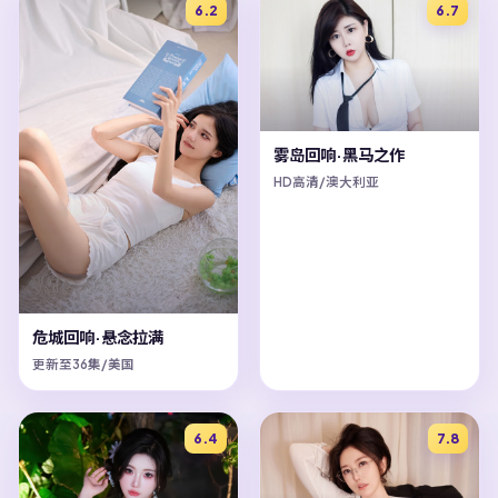
6.2
6.7
雾岛回响·黑马之作
HD高清/澳大利亚
危城回响·悬念拉满
更新至36集/美国
6.4
7.8