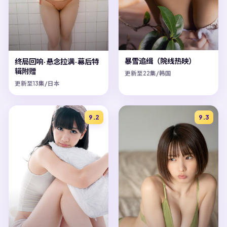
暴雪追缉（院线热映）
终局回响·悬念拉满·幕后特
辑附赠
更新至22集/韩国
更新至13集/日本
9.2
9.3