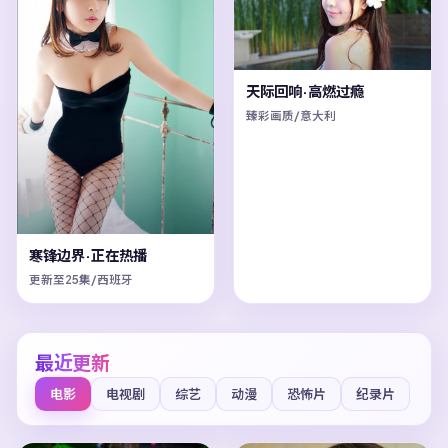
天际回响·高燃过瘾
臻彩画质/意大利
寒锋边界·正在热播
更新至25集/西班牙
最近更新
电影
电视剧
综艺
动漫
恐怖片
纪录片