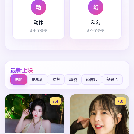
动
幻
动作
科幻
6 个子分类
6 个子分类
最新上映
电影
电视剧
综艺
动漫
恐怖片
纪录片
7.4
7.0