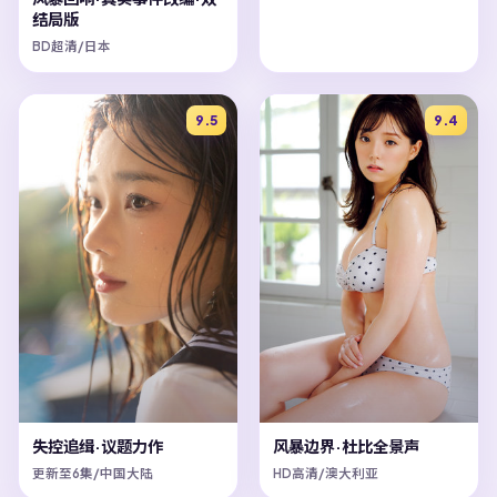
结局版
BD超清/日本
9.5
9.4
失控追缉·议题力作
风暴边界·杜比全景声
更新至6集/中国大陆
HD高清/澳大利亚