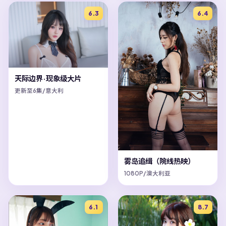
6.3
6.4
天际边界·现象级大片
更新至6集/意大利
雾岛追缉（院线热映）
1080P/澳大利亚
6.1
8.7