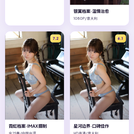
银翼档案·温情治愈
1080P/意大利
7.2
6.1
霓虹档案·IMAX摄制
星河边界·口碑佳作
全25集/中国台湾
HD高清/意大利