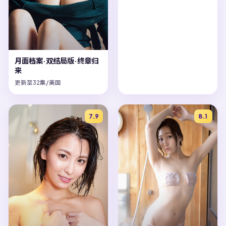
月面档案·双结局版·终章归
来
更新至32集/美国
7.9
8.1